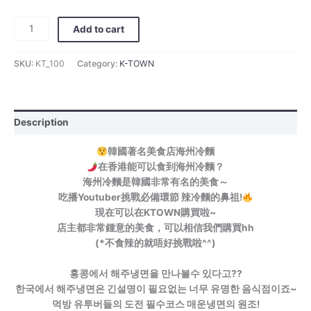
Add to cart
SKU:
KT_100
Category:
K-TOWN
Description
韓國著名美食店海州冷麵
在香港能可以食到海州冷麵？
海州冷麵是韓國非常有名的美食～
吃播Youtuber挑戰必備環節 辣冷麵的鼻祖!
現在可以在KTOWN購買啦~
店主都非常鍾意的美食，可以相信我們購買hh
(*不食辣的就唔好挑戰啦^^)
홍콩에서 해주냉면을 만나볼수 있다고??
한국에서 해주냉면은 긴설명이 필요없는 너무 유명한 음식점이죠~
먹방 유투버들의 도전 필수코스 매운냉면의 원조!