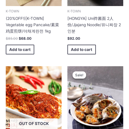
K-TOWN
K-TOWN
(20%OFF!)[K-TOWN]
[HONGYA] Uni炸酱面 2人
Vegetable egg Pancake/素菜
份/Jjajang Noodle/유니짜장 2
鸡蛋煎饼/야채계란전 1kg
인분
$
85.00
$
68.00
$
92.00
Add to cart
Add to cart
Original
Current
price
price
Sale!
Sale!
was:
is:
$168.00.
$143.00.
OUT OF STOCK