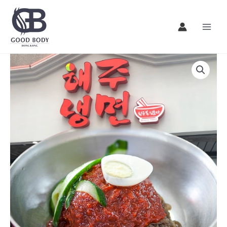
Skip
to
content
韓
國
著
名
美
食
店
海
州
冷
麵
2
人/
해
주
냉