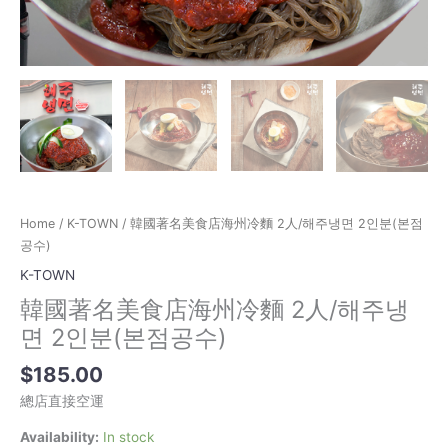
면
2
인
분
(본
점
공
수)
quantity
Home
/
K-TOWN
/ 韓國著名美食店海州冷麵 2人/해주냉면 2인분(본점
공수)
K-TOWN
韓國著名美食店海州冷麵 2人/해주냉
면 2인분(본점공수)
$
185.00
總店直接空運
Availability:
In stock