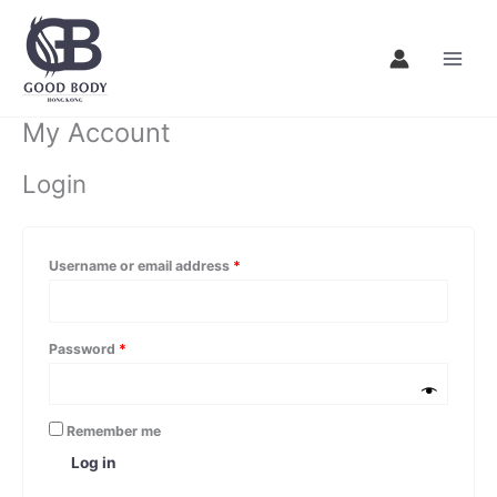
Skip
Required
Required
Required
to
content
My Account
Login
Username or email address
*
Password
*
Remember me
Log in